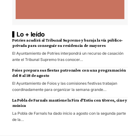
Lo + leído
Potries acudirá al Tribunal Supremo y baraja la vía público-
privada para conseguir su residencia de mayores
El Ayuntamiento de Potries interpondrá un recurso de casación
ante el Tribunal Supremo tras conocer…
Foios prepara sus fiestas patronales con una programación
del 8 al 18 de agosto
El Ayuntamiento de Foios y las comisiones festivas trabajan
coordinadamente para organizar la semana grande…
La Pobla de Farnals mantiene la Fira d’Estiu con títeres, cine y
música
La Pobla de Farnals ha dado inicio a agosto con la segunda parte
de la…