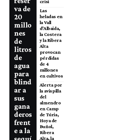
reser
crisi
va de
Las
20
heladas en
la Vall
millo
d’Albaida,
nes
la Costera
de
y la Ribera
Alta
litros
provocan
de
pérdidas
de 4
agua
millones
para
en cultivos
blind
Alerta por
ar a
la avispilla
sus
del
almendro
gana
en Camp
deros
de Túria,
Hoya de
frent
Buñol,
e a la
Ribera
sequí
Alta, la