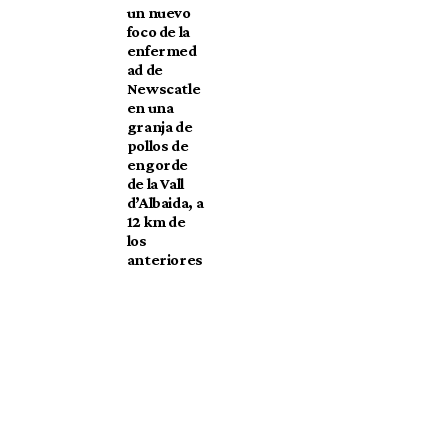
un nuevo
foco de la
enfermed
ad de
Newscatle
en una
granja de
pollos de
engorde
de la Vall
d’Albaida, a
12 km de
los
anteriores