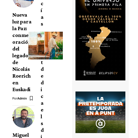
c
í
Nueva
a
luz para
s
la Paz:
conmem
À
oración
P
del
u
legado
n
de
t
Nicolás
d
Roerich
e
en
d
Euskadi
i
c
Por
Admin
a
e
l
s
d
Miguel
i