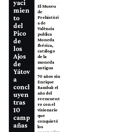
yaci
El Museu
mien
de
to
Prehistòri
a de
del
València
Pico
publica
de
Moneda
Ibérica,
los
catálogo
Ajos
de la
moneda
de
antigua
Yátov
70 años sin
a
Enrique
concl
Rambal: el
año del
uyen
reencuent
tras
ro con el
10
visionario
que
camp
conquistó
añas
los