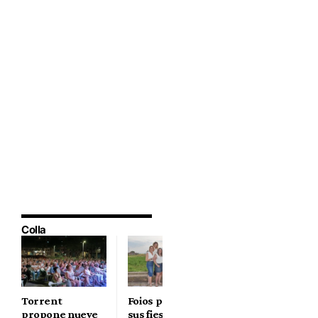
Colla
Torrent
Foios prepara
Tuéjar reajusta
propone nueve
sus fiestas
el calendario de