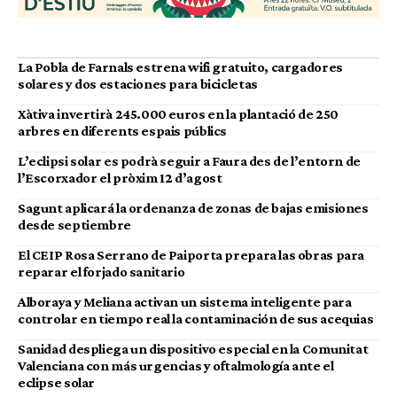
La Pobla de Farnals estrena wifi gratuito, cargadores
solares y dos estaciones para bicicletas
Xàtiva invertirà 245.000 euros en la plantació de 250
arbres en diferents espais públics
L’eclipsi solar es podrà seguir a Faura des de l’entorn de
l’Escorxador el pròxim 12 d’agost
Sagunt aplicará la ordenanza de zonas de bajas emisiones
desde septiembre
El CEIP Rosa Serrano de Paiporta prepara las obras para
reparar el forjado sanitario
Alboraya y Meliana activan un sistema inteligente para
controlar en tiempo real la contaminación de sus acequias
Sanidad despliega un dispositivo especial en la Comunitat
Valenciana con más urgencias y oftalmología ante el
eclipse solar