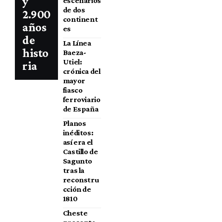
y
escenarios
de dos
2.900
continent
años
es
de
La Línea
histo
Baeza-
Utiel:
ria
crónica del
mayor
fiasco
ferroviario
de España
Planos
inéditos:
así era el
Castillo de
Sagunto
tras la
reconstru
cción de
1810
Cheste