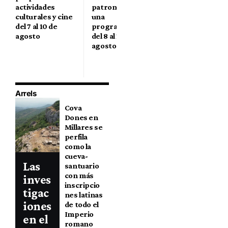
actividades
patronales con
sus Fiestas
culturales y cine
una
Gordas con 17
del 7 al 10 de
programación
días de actos
agosto
del 8 al 18 de
agosto
Arrels
Cova
Dones en
Millares se
perfila
como la
cueva-
Las
santuario
con más
inves
inscripcio
tigac
nes latinas
iones
de todo el
Imperio
en el
romano