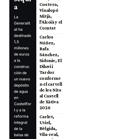
Costera,
a
Vinalopó
Mitjà,
La
l’Alcoià y el
Generalit
Comtat
at ha
destinado
Carlos
1,5
Núñez,
millones
Rafa
Sánchez,
de euros
Sidonie, El
a la
Diluvi i
construc
Tardor
ción de
conforme
un nuevo
n el cartell
depósito
de les Nits
de agua
al Castell
en
de Xàtiva
Castellfor
2026
t y a la
Carlet,
reforma
Utiel,
integral
Bèlgida,
de la
Vila-real,
balsa de