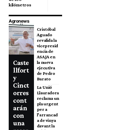
kilómetros
Agronews
Cristóbal
Aguado
revalida la
vicepresid
encia de
ASAJA en
Caste
la nueva
ejecutiva
llfort
de Pedro
y
Barato
Cinct
La Unió
orres
Llauradora
reclama un
cont
pla urgent
arán
per a
con
l’arrancad
a de vinya
una
davant la