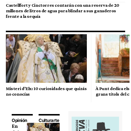
Castellfort y Cinctorres contarán con una reserva de 20
millones de litros de agua para blindar a sus ganaderos
frente a la sequía
Misteri d’Elx: 10 curiosidades que quizás
À Punt dedica els 
no conocías
grans títols del c
Opinión
Culturarte
En
M