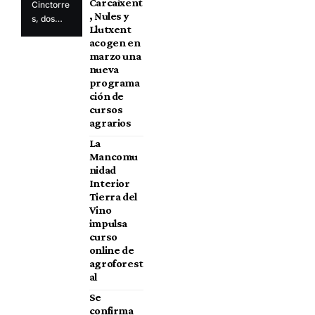
Carcaixent
Cinctorre
, Nules y
s, dos…
Llutxent
acogen en
marzo una
nueva
programa
ción de
cursos
agrarios
La
Mancomu
nidad
Interior
Tierra del
Vino
impulsa
curso
online de
agroforest
al
Se
confirma