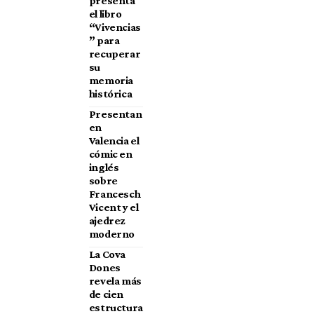
presenta
el libro
“Vivencias
” para
recuperar
su
memoria
histórica
Presentan
en
Valencia el
cómic en
inglés
sobre
Francesch
Vicent y el
ajedrez
moderno
La Cova
Dones
revela más
de cien
estructura