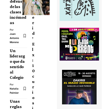
defensa
i
de las
s
clases
t
incómod
e
as
r
i
Por
d
Juan
’
Antonio
Moreno
E
l
Un
x
liderazg
:
o que da
1
sentido
0
al
c
Colegio
u
Por
r
Natalia
i
Palmier
o
Unas
s
reglas
i