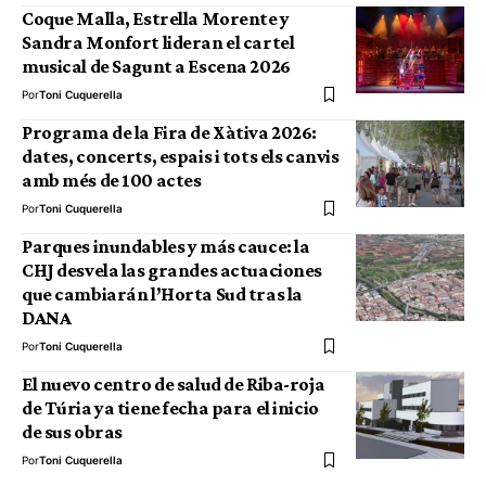
Coque Malla, Estrella Morente y
Sandra Monfort lideran el cartel
musical de Sagunt a Escena 2026
Por
Toni Cuquerella
Programa de la Fira de Xàtiva 2026:
dates, concerts, espais i tots els canvis
amb més de 100 actes
Por
Toni Cuquerella
Parques inundables y más cauce: la
CHJ desvela las grandes actuaciones
que cambiarán l’Horta Sud tras la
DANA
Por
Toni Cuquerella
El nuevo centro de salud de Riba-roja
de Túria ya tiene fecha para el inicio
de sus obras
Por
Toni Cuquerella