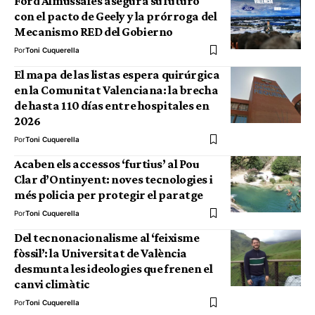
Ford Almussafes asegura su futuro
con el pacto de Geely y la prórroga del
Mecanismo RED del Gobierno
Por
Toni Cuquerella
El mapa de las listas espera quirúrgica
en la Comunitat Valenciana: la brecha
de hasta 110 días entre hospitales en
2026
Por
Toni Cuquerella
Acaben els accessos ‘furtius’ al Pou
Clar d’Ontinyent: noves tecnologies i
més policia per protegir el paratge
Por
Toni Cuquerella
Del tecnonacionalisme al ‘feixisme
fòssil’: la Universitat de València
desmunta les ideologies que frenen el
canvi climàtic
Por
Toni Cuquerella