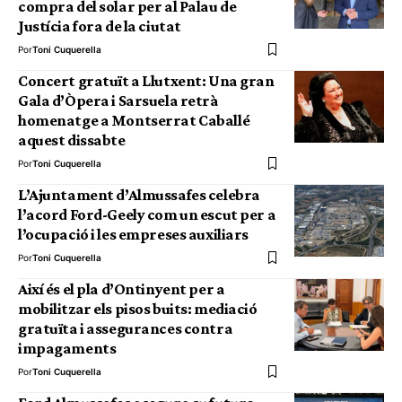
compra del solar per al Palau de
Justícia fora de la ciutat
Por
Toni Cuquerella
Concert gratuït a Llutxent: Una gran
Gala d’Òpera i Sarsuela retrà
homenatge a Montserrat Caballé
aquest dissabte
Por
Toni Cuquerella
L’Ajuntament d’Almussafes celebra
l’acord Ford-Geely com un escut per a
l’ocupació i les empreses auxiliars
Por
Toni Cuquerella
Així és el pla d’Ontinyent per a
mobilitzar els pisos buits: mediació
gratuïta i assegurances contra
impagaments
Por
Toni Cuquerella