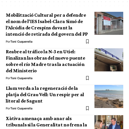
Mobilització Cultural per a defendre
el nom de l’IES Isabel-Clara Simó de
l’Alcúdia de Crespins davant la
intenció de retirada del govern del PP
Por
Toni Cuquerella
Reabre al tráfico la N-3 en Utiel:
Finalizan las obras del nuevo puente
sobre el río Madre tras la actuación
del Ministerio
Por
Toni Cuquerella
Llum verda a la regeneració de la
platja del Grau Vell: Un respir per al
litoral de Sagunt
Por
Toni Cuquerella
Xàtiva amenaça amb anar als
tribunals si la Generalitat no frena la