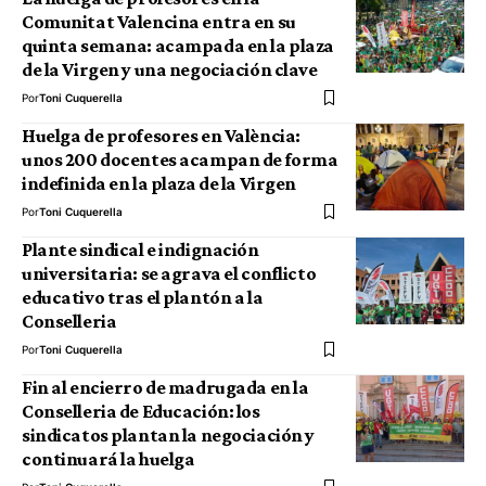
Comunitat Valencina entra en su
quinta semana: acampada en la plaza
de la Virgen y una negociación clave
Por
Toni Cuquerella
Huelga de profesores en València:
unos 200 docentes acampan de forma
indefinida en la plaza de la Virgen
Por
Toni Cuquerella
Plante sindical e indignación
universitaria: se agrava el conflicto
educativo tras el plantón a la
Conselleria
Por
Toni Cuquerella
Fin al encierro de madrugada en la
Conselleria de Educación: los
sindicatos plantan la negociación y
continuará la huelga