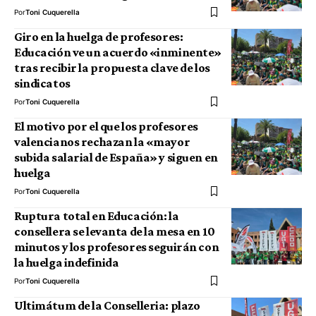
Por
Toni Cuquerella
Giro en la huelga de profesores:
Educación ve un acuerdo «inminente»
tras recibir la propuesta clave de los
sindicatos
Por
Toni Cuquerella
El motivo por el que los profesores
valencianos rechazan la «mayor
subida salarial de España» y siguen en
huelga
Por
Toni Cuquerella
Ruptura total en Educación: la
consellera se levanta de la mesa en 10
minutos y los profesores seguirán con
la huelga indefinida
Por
Toni Cuquerella
Ultimátum de la Conselleria: plazo