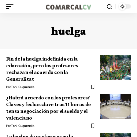
huelga
Fin de la huelga indefinida en la
educación, pero los profesores
rechazan el acuerdo con la
Generalitat
Por
Toni Cuquerella
¿Habrá acuerdo con los profesores?
Claves y fechas clave tras 11 horas de
tensa negociación por el sueldo y el
valenciano
Por
Toni Cuquerella
La huelga de profesores en la