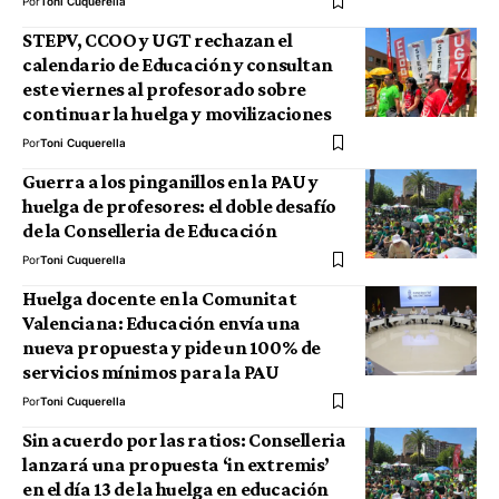
Por
Toni Cuquerella
STEPV, CCOO y UGT rechazan el
calendario de Educación y consultan
este viernes al profesorado sobre
continuar la huelga y movilizaciones
Por
Toni Cuquerella
Guerra a los pinganillos en la PAU y
huelga de profesores: el doble desafío
de la Conselleria de Educación
Por
Toni Cuquerella
Huelga docente en la Comunitat
Valenciana: Educación envía una
nueva propuesta y pide un 100% de
servicios mínimos para la PAU
Por
Toni Cuquerella
Sin acuerdo por las ratios: Conselleria
lanzará una propuesta ‘in extremis’
en el día 13 de la huelga en educación