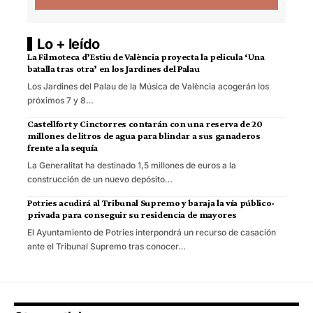
Lo + leído
La Filmoteca d’Estiu de València proyecta la pelicula ‘Una
batalla tras otra’ en los Jardines del Palau
Los Jardines del Palau de la Música de València acogerán los
próximos 7 y 8…
Castellfort y Cinctorres contarán con una reserva de 20
millones de litros de agua para blindar a sus ganaderos
frente a la sequía
La Generalitat ha destinado 1,5 millones de euros a la
construcción de un nuevo depósito…
Potries acudirá al Tribunal Supremo y baraja la vía público-
privada para conseguir su residencia de mayores
El Ayuntamiento de Potries interpondrá un recurso de casación
ante el Tribunal Supremo tras conocer…