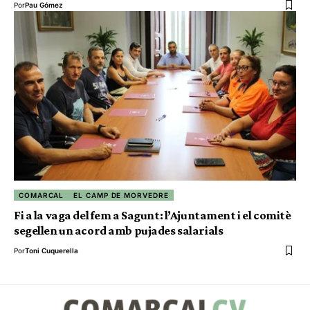
Por
Pau Gómez
COMARCAL
EL CAMP DE MORVEDRE
Fi a la vaga del fem a Sagunt: l’Ajuntament i el comitè
segellen un acord amb pujades salarials
Por
Toni Cuquerella