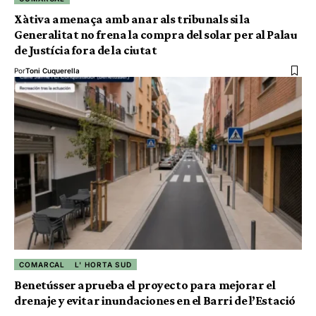
Xàtiva amenaça amb anar als tribunals si la
Generalitat no frena la compra del solar per al Palau
de Justícia fora de la ciutat
Por
Toni Cuquerella
COMARCAL
L' HORTA SUD
Benetússer aprueba el proyecto para mejorar el
drenaje y evitar inundaciones en el Barri de l’Estació