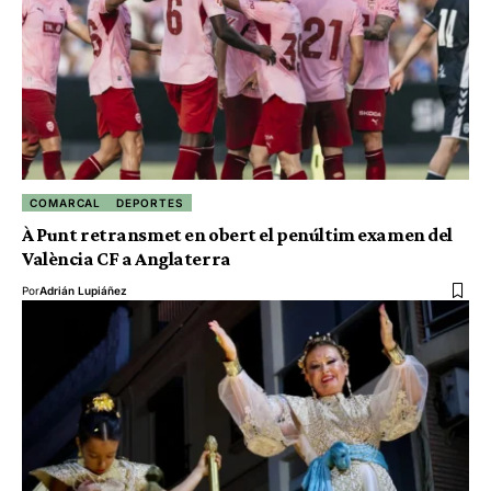
COMARCAL
DEPORTES
À Punt retransmet en obert el penúltim examen del
València CF a Anglaterra
Por
Adrián Lupiáñez