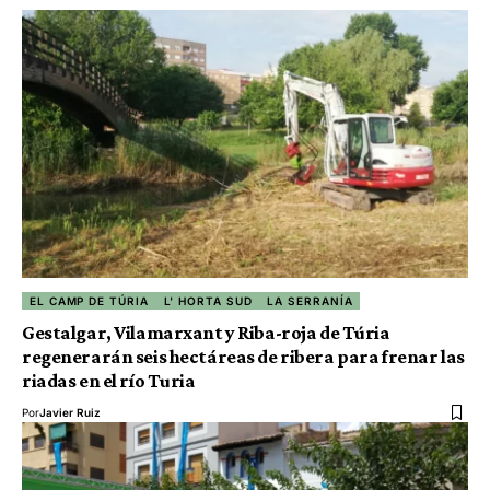
EL CAMP DE TÚRIA
L' HORTA SUD
LA SERRANÍA
Gestalgar, Vilamarxant y Riba-roja de Túria
regenerarán seis hectáreas de ribera para frenar las
riadas en el río Turia
Por
Javier Ruiz