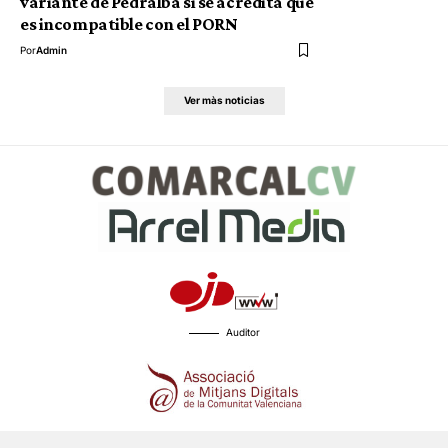
variante de Pedralba si se acredita que
es incompatible con el PORN
Por
Admin
Ver màs noticias
Auditor