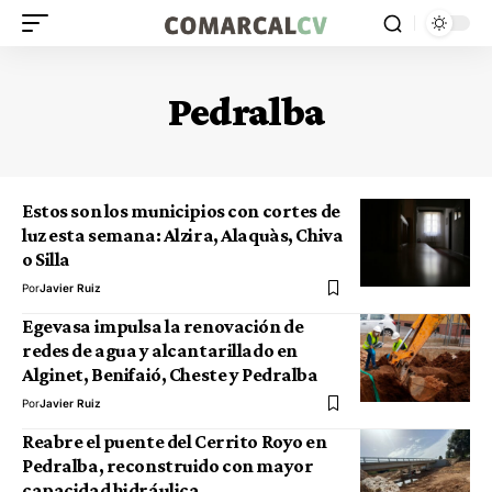
Pedralba
Estos son los municipios con cortes de
luz esta semana: Alzira, Alaquàs, Chiva
o Silla
Por
Javier Ruiz
Egevasa impulsa la renovación de
redes de agua y alcantarillado en
Alginet, Benifaió, Cheste y Pedralba
Por
Javier Ruiz
Reabre el puente del Cerrito Royo en
Pedralba, reconstruido con mayor
capacidad hidráulica