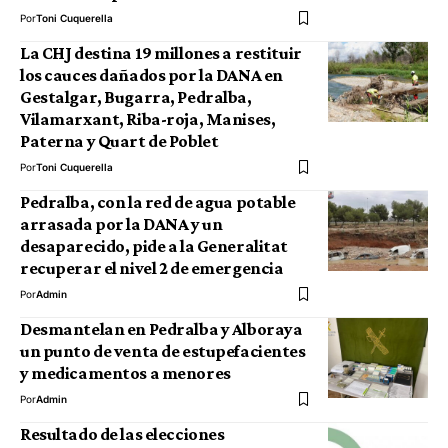
Por
Toni Cuquerella
La CHJ destina 19 millones a restituir
los cauces dañados por la DANA en
Gestalgar, Bugarra, Pedralba,
Vilamarxant, Riba-roja, Manises,
Paterna y Quart de Poblet
Por
Toni Cuquerella
Pedralba, con la red de agua potable
arrasada por la DANA y un
desaparecido, pide a la Generalitat
recuperar el nivel 2 de emergencia
Por
Admin
Desmantelan en Pedralba y Alboraya
un punto de venta de estupefacientes
y medicamentos a menores
Por
Admin
Resultado de las elecciones