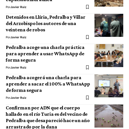
Por
Javier Ruiz
Detenidos en Llíria, Pedralba y Villar
del Arzobispo los autores de una
veintena de robos
Por
Javier Ruiz
Pedralba acoge una charla práctica
para aprender a usar WhatsApp de
forma segura
Por
Javier Ruiz
Pedralba acogerá una charla para
aprender a sacar el 100% a WhatsApp
de forma segura
Por
Javier Ruiz
Confirman por ADN que el cuerpo
hallado en el río Turia es del vecino de
Pedralba que desapareció hace un año
arrastrado por la dana