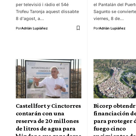
per televisió i ràdio el 54é
el Pantalán del Puer
Trofeu Taronja aquest dissabte
Sagunto se convierte
8 d'agost, a…
viernes, 8 de…
Por
Adrián Lupiáñez
Por
Adrián Lupiáñez
Castellfort y Cinctorres
Bicorp obtendr
contarán con una
financiación de
reserva de 20 millones
para proteger 
de litros de agua para
fuego cinco