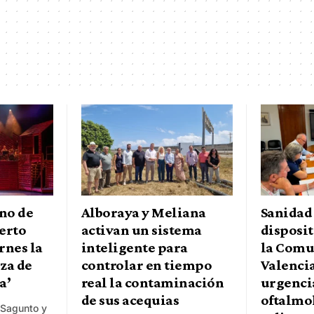
no de
Alboraya y Meliana
Sanidad
uerto
activan un sistema
disposit
rnes la
inteligente para
la Comu
za de
controlar en tiempo
Valenci
a’
real la contaminación
urgenci
de sus acequias
oftalmol
 Sagunto y