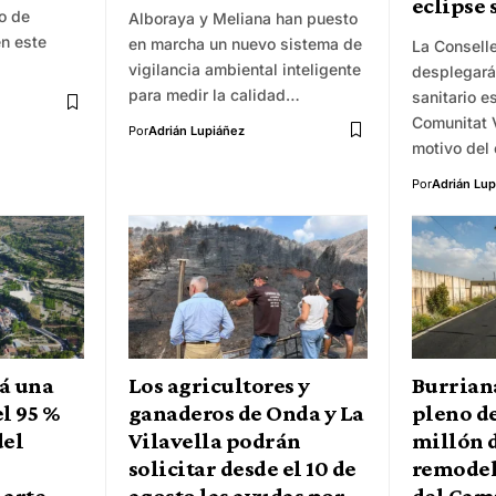
eclipse 
to de
Alboraya y Meliana han puesto
n este
en marcha un nuevo sistema de
La Consell
vigilancia ambiental inteligente
desplegará
para medir la calidad…
sanitario e
Comunitat 
Por
Adrián Lupiáñez
motivo del 
Por
Adrián Lup
á una
Los agricultores y
Burrian
l 95 %
ganaderos de Onda y La
pleno de
del
Vilavella podrán
millón d
solicitar desde el 10 de
remodel