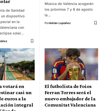
solar
Música de València acogerán
los próximos 7 y 8 de agosto
eria de Sanidad
la…
 un dispositivo
special en la
Por
Adrián Lupiáñez
Valenciana con
eclipse solar…
iáñez
a votará en
El futbolista de Foios
stinar casi un
Ferran Torres será el
e euros a la
nuevo embajador de la
ación integral
Comunitat Valenciana