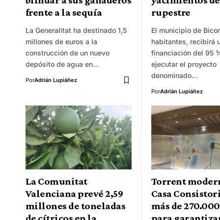
blindar a sus ganaderos
yacimientos de
frente a la sequía
rupestre
La Generalitat ha destinado 1,5
El municipio de Bico
millones de euros a la
habitantes, recibirá 
construcción de un nuevo
financiación del 95 
depósito de agua en…
ejecutar el proyecto
denominado…
Por
Adrián Lupiáñez
Por
Adrián Lupiáñez
La Comunitat
Torrent modern
Valenciana prevé 2,59
Casa Consistor
millones de toneladas
más de 270.000
de cítricos en la
para garantizar