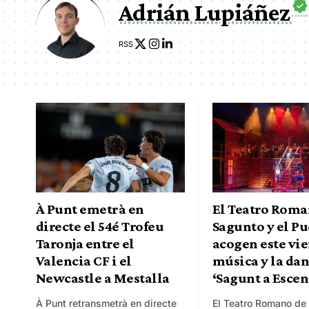
Adrián Lupiáñez
RSS
À Punt emetrà en
El Teatro Roma
directe el 54é Trofeu
Sagunto y el P
Taronja entre el
acogen este vie
Valencia CF i el
música y la dan
Newcastle a Mestalla
‘Sagunt a Escen
À Punt retransmetrà en directe
El Teatro Romano de