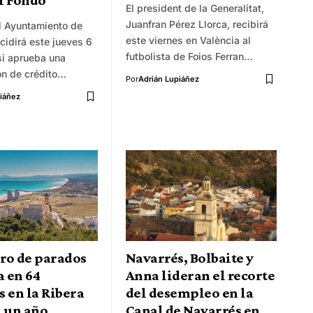
í Fondo
El president de la Generalitat,
Juanfran Pérez Llorca, recibirá
el Ayuntamiento de
este viernes en València al
cidirá este jueves 6
futbolista de Foios Ferran…
si aprueba una
ón de crédito…
Por
Adrián Lupiáñez
iáñez
ro de parados
Navarrés, Bolbaite y
 en 64
Anna lideran el recorte
 en la Ribera
del desempleo en la
n un año
Canal de Navarrés en