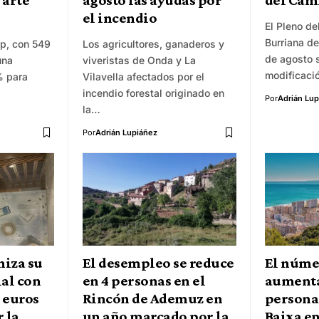
 arte
agosto las ayudas por
del Cam
el incendio
El Pleno d
Burriana de
rp, con 549
Los agricultores, ganaderos y
de agosto 
una
viveristas de Onda y La
modificaci
% para
Vilavella afectados por el
incendio forestal originado en
Por
Adrián Lup
la…
Por
Adrián Lupiáñez
iza su
El desempleo se reduce
El núme
ial con
en 4 personas en el
aumenta
 euros
Rincón de Ademuz en
personas
 la
un año marcado por la
Baixa e