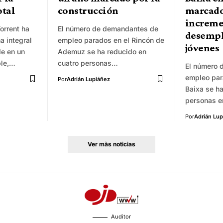
otal
construcción
marcado
increme
orrent ha
El número de demandantes de
desempl
a integral
empleo parados en el Rincón de
jóvenes
de en un
Ademuz se ha reducido en
ble,…
cuatro personas…
El número 
empleo par
Por
Adrián Lupiáñez
Baixa se h
personas 
Por
Adrián Lup
Ver màs noticias
Auditor