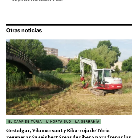
Otras noticias
EL CAMP DE TÚRIA
L' HORTA SUD
LA SERRANÍA
Gestalgar, Vilamarxant y Riba-roja de Túria
regenerarán seis hectáreas de ribera para frenar las