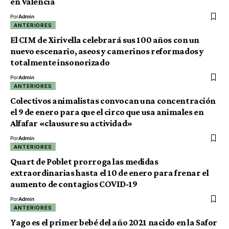
en Valencia
Por
Admin
ANTERIORES
El CIM de Xirivella celebrará sus 100 años con un
nuevo escenario, aseos y camerinos reformados y
totalmente insonorizado
Por
Admin
ANTERIORES
Colectivos animalistas convocan una concentración
el 9 de enero para que el circo que usa animales en
Alfafar «clausure su actividad»
Por
Admin
ANTERIORES
Quart de Poblet prorroga las medidas
extraordinarias hasta el 10 de enero para frenar el
aumento de contagios COVID-19
Por
Admin
ANTERIORES
Yago es el primer bebé del año 2021 nacido en la Safor