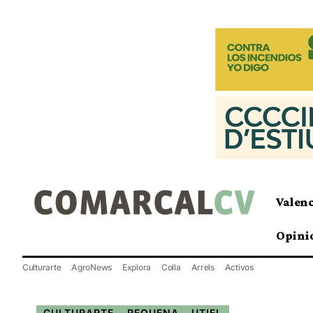
Valen
Opini
Culturarte
AgroNews
Explora
Colla
Arrels
Activos
CULTURARTE
REQUENA - UTIEL