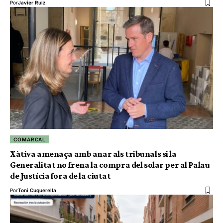
Por
Javier Ruiz
COMARCAL
Xàtiva amenaça amb anar als tribunals si la
Generalitat no frena la compra del solar per al Palau
de Justícia fora de la ciutat
Por
Toni Cuquerella