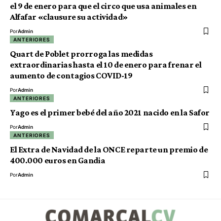
el 9 de enero para que el circo que usa animales en
Alfafar «clausure su actividad»
Por
Admin
ANTERIORES
Quart de Poblet prorroga las medidas
extraordinarias hasta el 10 de enero para frenar el
aumento de contagios COVID-19
Por
Admin
ANTERIORES
Yago es el primer bebé del año 2021 nacido en la Safor
Por
Admin
ANTERIORES
El Extra de Navidad de la ONCE reparte un premio de
400.000 euros en Gandia
Por
Admin