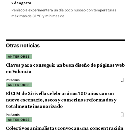
7 de agosto
Peñíscola experimentará un día poco nuboso con temperaturas
máximas de 31 ºC y mínimas de…
Otras noticias
ANTERIORES
Claves para conseguir un buen diseño de páginas web
en Valencia
Por
Admin
ANTERIORES
El CIM de Xirivella celebrará sus 100 años con un
nuevo escenario, aseos y camerinos reformados y
totalmente insonorizado
Por
Admin
ANTERIORES
Colectivos animalistas convocan una concentración