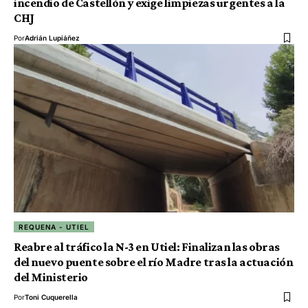
incendio de Castellón y exige limpiezas urgentes a la
CHJ
Por
Adrián Lupiáñez
REQUENA - UTIEL
Reabre al tráfico la N-3 en Utiel: Finalizan las obras
del nuevo puente sobre el río Madre tras la actuación
del Ministerio
Por
Toni Cuquerella