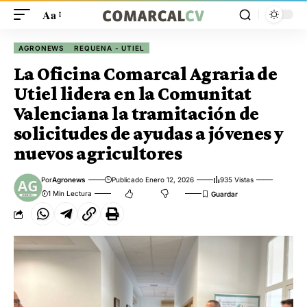
Aa
AGRONEWS
REQUENA - UTIEL
La Oficina Comarcal Agraria de
Utiel lidera en la Comunitat
Valenciana la tramitación de
solicitudes de ayudas a jóvenes y
nuevos agricultores
Por
Agronews
Publicado Enero 12, 2026
935 Vistas
1 Min Lectura