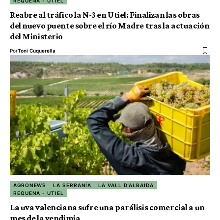
REQUENA - UTIEL
Reabre al tráfico la N-3 en Utiel: Finalizan las obras
del nuevo puente sobre el río Madre tras la actuación
del Ministerio
Por
Toni Cuquerella
AGRONEWS
LA SERRANÍA
LA VALL D'ALBAIDA
REQUENA - UTIEL
La uva valenciana sufre una parálisis comercial a un
mes de la vendimia