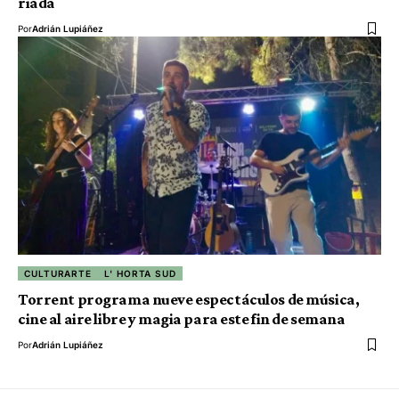
riada
Por
Adrián Lupiáñez
CULTURARTE
L' HORTA SUD
Torrent programa nueve espectáculos de música,
cine al aire libre y magia para este fin de semana
Por
Adrián Lupiáñez