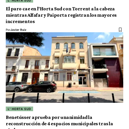
L' HORTA SUD
El paro cae en l’Horta Sud con Torrent a la cabeza
mientras Alfafar y Paiporta registran los mayores
incrementos
Por
Javier Ruiz
L' HORTA SUD
Benetússer aprueba por unanimidad la
reconstrucción de 4 espacios municipales tras la