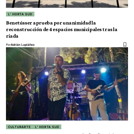
L' HORTA SUD
Benetússer aprueba por unanimidad la
reconstrucción de 4 espacios municipales tras la
riada
Por
Adrián Lupiáñez
CULTURARTE
L' HORTA SUD