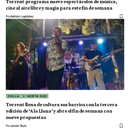
Torrent programa nueve espectáculos de música,
cine al aire libre y magia para este fin de semana
Por
Adrián Lupiáñez
COLLA
L' HORTA SUD
Torrent llena de cultura sus barrios con la tercera
edición de ‘A la Lluna’ y abre el fin de semana con
nueve propuestas
Por
Javier Ruiz