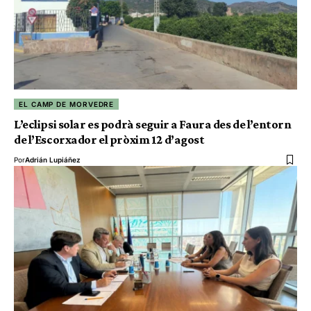
EL CAMP DE MORVEDRE
L’eclipsi solar es podrà seguir a Faura des de l’entorn
de l’Escorxador el pròxim 12 d’agost
Por
Adrián Lupiáñez