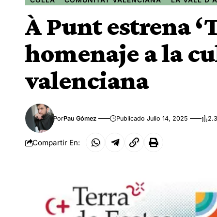
À Punt estrena ‘T
homenaje a la cul
valenciana
Por
Pau Gómez
Publicado Julio 14, 2025
2.
Compartir En: