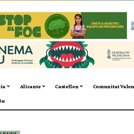
cia
Alicante
Castellon
Comunitat Vale
ón
ALBAIDA