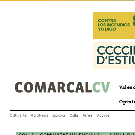
Valen
Opini
Culturarte
AgroNews
Explora
Colla
Arrels
Activos
COLLA
COMUNITAT VALENCIANA
LA VALL D'