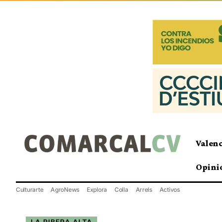
Valen
Opini
Culturarte
AgroNews
Explora
Colla
Arrels
Activos
LA RIBERA ALTA