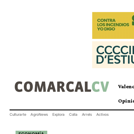
Valen
Opini
Culturarte
AgroNews
Explora
Colla
Arrels
Activos
ECONOMÍA