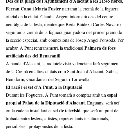
Des de la plaça de l’Ajuntament d’Alacant a les 21:45 hores,
Ferran Cano i Maria Fuster
narraran la cremà de la foguera
oficial de la ciutat. Claudia Argent informarà des del centre
neuràlgic de la festa, mentre que Berta Báidez i Carles Navarro
seguiran la cremà de la foguera guanyadora del primer premi de
la secció especial, amb connexions de Josep Àngel Ponsoda. Per
Palmera de focs
acabar, À Punt rentransmetrà la tradicional
artificials des del Benacantil
.
A banda d’Alacant, la radiotelevisió valenciana farà seguiment
de la Cremà en altres ciutats com Sant Joan d’Alacant, Xàbia,
Benidorm, Guardamar del Segura i Torrevella.
El racó i el set d’À Punt, a la Diputació
espai
Durant les Fogueres, À Punt tornarà a comptar amb un
propi al Palau de la Diputació d’Alacant
. Enguany, serà ací
set de televisió
on la cadena instal·larà el
, que serà un punt de
trobada entre festers, artistes, representants institucionals,
periodistes i protagonistes de la festa.