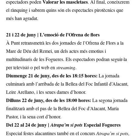
Valorar les mascletaes
espectadors poden
. Al final, coneixerem
el rànquing i sabrem quins són els espectacles pirotècnics que
més han agradat.
21 i 22 de juny | L’emoció de l’Ofrena de flors
À Punt retransmetrà les dos jornades de l’Ofrena de Flors a la
Mare de Déu del Remei, un dels actes més emotius i
multitudinaris de les Fogueres. Els espectadors podran seguir-la
per televisió o pel web en
streaming
.
Diumenge 21 de juny, des de les 18:15 hores:
La jornada
culminarà amb l’arribada de la Bellea del Foc Infantil d’Alacant,
Leire Arellano, i les seues dames d’honor.
Dilluns 22 de juny, des de les 18:00 hores:
La segona jornada
finalitzarà amb el pas de la Bellea del Foc d’Alacant, María
Pastor, i la seua cort d’honor.
Del 22 al 24 de juny |
Especial Fogueres
Atrapa’m si pots
Especial festes alacantines també en el concurs
Atrapa’m si pots
,