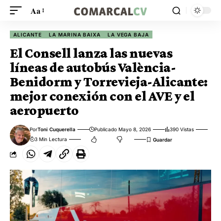
Aa
ALICANTE
LA MARINA BAIXA
LA VEGA BAJA
El Consell lanza las nuevas
líneas de autobús València-
Benidorm y Torrevieja-Alicante:
mejor conexión con el AVE y el
aeropuerto
Por
Toni Cuquerella
Publicado Mayo 8, 2026
390 Vistas
3 Min Lectura