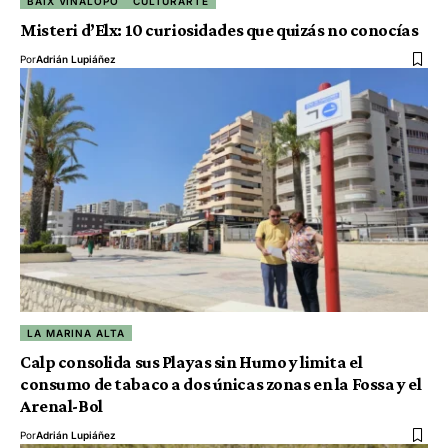
BAIX VINALOPÓ
CULTURARTE
Misteri d’Elx: 10 curiosidades que quizás no conocías
Por
Adrián Lupiáñez
LA MARINA ALTA
Calp consolida sus Playas sin Humo y limita el
consumo de tabaco a dos únicas zonas en la Fossa y el
Arenal-Bol
Por
Adrián Lupiáñez