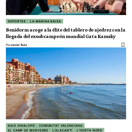
DEPORTES
LA MARINA BAIXA
Benidorm acoge a la élite del tablero de ajedrez con la
llegada del exsubcampeón mundial Gata Kamsky
Por
Javier Ruiz
BAIX VINALOPÓ
COMUNITAT VALENCIANA
EL CAMP DE MORVEDRE
L'ALACANTÍ
L'HORTA NORD