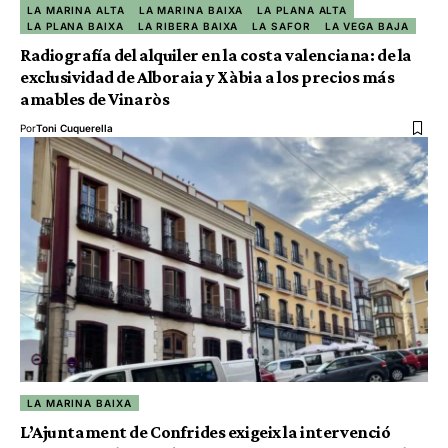
LA MARINA ALTA
LA MARINA BAIXA
LA PLANA ALTA
LA PLANA BAIXA
LA RIBERA BAIXA
LA SAFOR
LA VEGA BAJA
Radiografía del alquiler en la costa valenciana: de la
exclusividad de Alboraia y Xàbia a los precios más
amables de Vinaròs
Por
Toni Cuquerella
LA MARINA BAIXA
L’Ajuntament de Confrides exigeix la intervenció