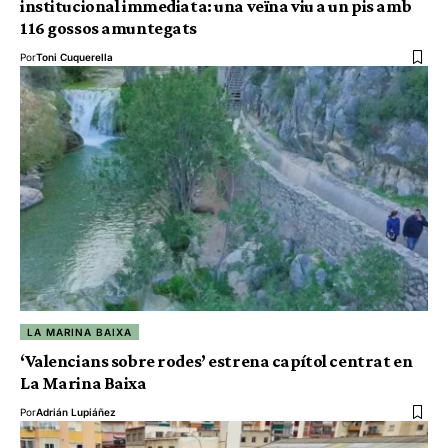
institucional immediata: una veïna viu a un pis amb
116 gossos amuntegats
Por
Toni Cuquerella
LA MARINA BAIXA
‘Valencians sobre rodes’ estrena capítol centrat en
La Marina Baixa
Por
Adrián Lupiáñez