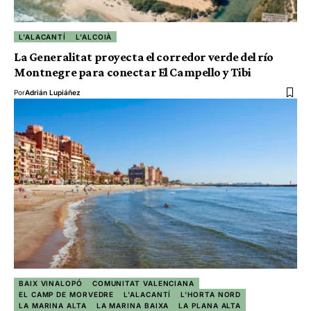
L'ALACANTÍ
L'ALCOIÀ
La Generalitat proyecta el corredor verde del río
Montnegre para conectar El Campello y Tibi
Por
Adrián Lupiáñez
BAIX VINALOPÓ
COMUNITAT VALENCIANA
EL CAMP DE MORVEDRE
L'ALACANTÍ
L'HORTA NORD
LA MARINA ALTA
LA MARINA BAIXA
LA PLANA ALTA