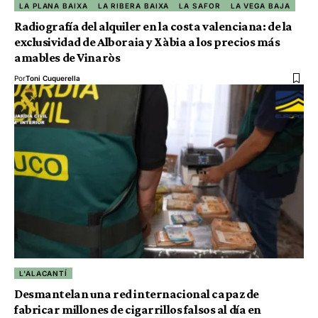
LA PLANA BAIXA
LA RIBERA BAIXA
LA SAFOR
LA VEGA BAJA
Radiografía del alquiler en la costa valenciana: de la
exclusividad de Alboraia y Xàbia a los precios más
amables de Vinaròs
Por
Toni Cuquerella
L'ALACANTÍ
Desmantelan una red internacional capaz de
fabricar millones de cigarrillos falsos al día en