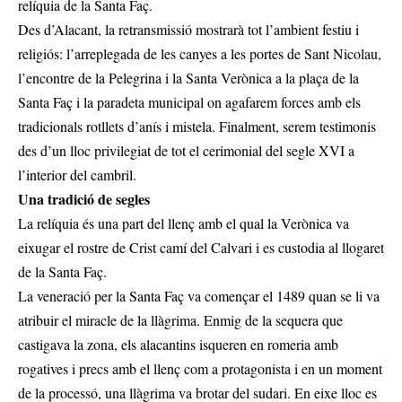
relíquia de la Santa Faç.
Des d’Alacant, la retransmissió mostrarà tot l’ambient festiu i
religiós: l’arreplegada de les canyes a les portes de Sant Nicolau,
l’encontre de la Pelegrina i la Santa Verònica a la plaça de la
Santa Faç i la paradeta municipal on agafarem forces amb els
tradicionals rotllets d’anís i mistela. Finalment, serem testimonis
des d’un lloc privilegiat de tot el cerimonial del segle XVI a
l’interior del cambril.
Una tradició de segles
La relíquia és una part del llenç amb el qual la Verònica va
eixugar el rostre de Crist camí del Calvari i es custodia al llogaret
de la Santa Faç.
La veneració per la Santa Faç va començar el 1489 quan se li va
atribuir el miracle de la llàgrima. Enmig de la sequera que
castigava la zona, els alacantins isqueren en romeria amb
rogatives i precs amb el llenç com a protagonista i en un moment
de la processó, una llàgrima va brotar del sudari. En eixe lloc es