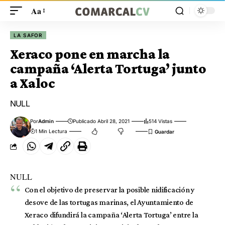
Aa
LA SAFOR
Xeraco pone en marcha la
campaña ‘Alerta Tortuga’ junto
a Xaloc
NULL
Por
Admin
Publicado Abril 28, 2021
514 Vistas
1 Min Lectura
NULL
Con el objetivo de preservar la posible nidificación y
desove de las tortugas marinas, el Ayuntamiento de
Xeraco difundirá la campaña ‘Alerta Tortuga’ entre la