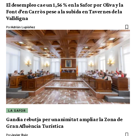
El desempleo cae un 1,56 % en la Safor por Oliva y la
Font d’en Carròs pese a la subida en Tavernes de la
Valldigna
Por
Adrián Lupiáñez
LA SAFOR
Gandia rebutja per unanimitat ampliar la Zona de
Gran Afluència Turística
Por
Javier Ruiz