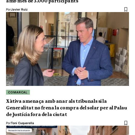
amb més de 3.000 participants
Por
Javier Ruiz
COMARCAL
Xàtiva amenaça amb anar als tribunals si la
Generalitat no frena la compra del solar per al Palau
de Justícia fora de la ciutat
Por
Toni Cuquerella