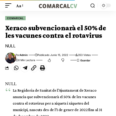
Aa
COMARCAL
Xeraco subvencionarà el 50% de
les vacunes contra el rotavirus
NULL
Por
Admin
Publicado Junio 15, 2022
353 Vistas
0 Min Lectura
NULL
La Regidoria de Sanitat de l’Ajuntament de Xeraco
anuncia que subvencionarà el 50% de les vacunes
contra el rotavirus per a xiquets i xiquetes del
municipi, nascuts des de l’1 de gener de 2022 fins al 31