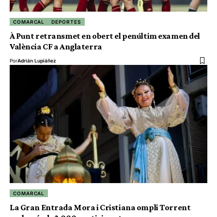
COMARCAL
DEPORTES
À Punt retransmet en obert el penúltim examen del
València CF a Anglaterra
Por
Adrián Lupiáñez
COMARCAL
La Gran Entrada Mora i Cristiana ompli Torrent