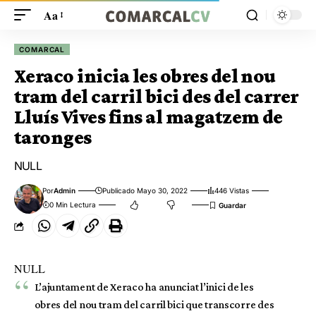
Aa
COMARCAL
Xeraco inicia les obres del nou
tram del carril bici des del carrer
Lluís Vives fins al magatzem de
taronges
NULL
Por
Admin
Publicado Mayo 30, 2022
446 Vistas
0 Min Lectura
NULL
L’ajuntament de Xeraco ha anunciat l’inici de les
obres del nou tram del carril bici que transcorre des