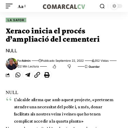
Aa
LA SAFOR
Xeraco inicia el procés
d’ampliació del cementeri
NULL
Por
Admin
Publicado Septiembre 22, 2022
352 Vistas
2 Min Lectura
NULL
L’alcalde afirma que amb aquest projecte, «pretenem
atendre una necessitat del poble i, a més, donar
facilitats als nostres veïns i veïnes que ho tenen
complicat accedir a la quarta planta»