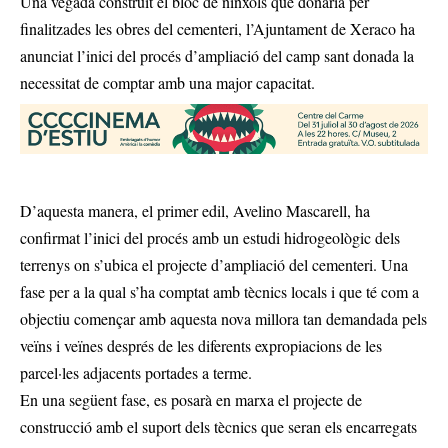
Una vegada construït el bloc de nínxols que donaria per
finalitzades les obres del cementeri, l’Ajuntament de Xeraco ha
anunciat l’inici del procés d’ampliació del camp sant donada la
necessitat de comptar amb una major capacitat.
D’aquesta manera, el primer edil, Avelino Mascarell, ha
confirmat l’inici del procés amb un estudi hidrogeològic dels
terrenys on s’ubica el projecte d’ampliació del cementeri. Una
fase per a la qual s’ha comptat amb tècnics locals i que té com a
objectiu començar amb aquesta nova millora tan demandada pels
veïns i veïnes després de les diferents expropiacions de les
parcel·les adjacents portades a terme.
En una següent fase, es posarà en marxa el projecte de
construcció amb el suport dels tècnics que seran els encarregats