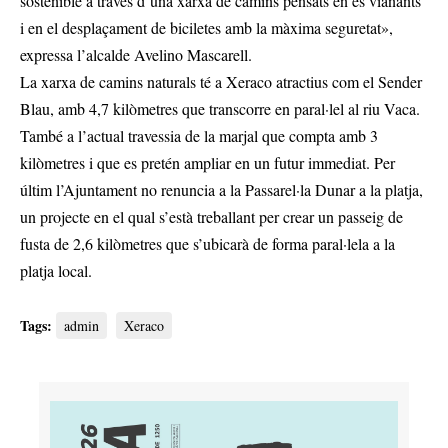
sostenible a través d’una xarxa de camins pensats en es vianants
i en el desplaçament de biciletes amb la màxima seguretat»,
expressa l’alcalde Avelino Mascarell.
La xarxa de camins naturals té a Xeraco atractius com el Sender
Blau, amb 4,7 kilòmetres que transcorre en paral·lel al riu Vaca.
També a l’actual travessia de la marjal que compta amb 3
kilòmetres i que es pretén ampliar en un futur immediat. Per
últim l’Ajuntament no renuncia a la Passarel·la Dunar a la platja,
un projecte en el qual s’està treballant per crear un passeig de
fusta de 2,6 kilòmetres que s’ubicarà de forma paral·lela a la
platja local.
Tags:
admin
Xeraco