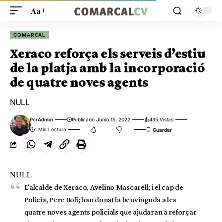
Aa
COMARCAL
Xeraco reforça els serveis d’estiu
de la platja amb la incorporació
de quatre noves agents
NULL
Por
Admin
Publicado Junio 15, 2022
435 Vistas
1 Min Lectura
NULL
L’alcalde de Xeraco, Avelino Mascarell; i el cap de
Policia, Pere Bofí; han donat la benvinguda a les
quatre noves agents policials que ajudaran a reforçar