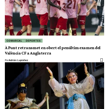
COMARCAL
DEPORTES
À Punt retransmet en obert el penúltim examen del
València CF a Anglaterra
Por
Adrián Lupiáñez