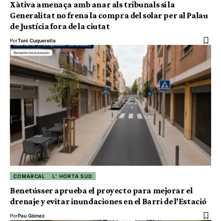
Xàtiva amenaça amb anar als tribunals si la
Generalitat no frena la compra del solar per al Palau
de Justícia fora de la ciutat
Por
Toni Cuquerella
COMARCAL
L' HORTA SUD
Benetússer aprueba el proyecto para mejorar el
drenaje y evitar inundaciones en el Barri de l’Estació
Por
Pau Gómez