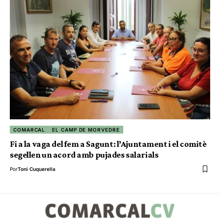
COMARCAL
EL CAMP DE MORVEDRE
Fi a la vaga del fem a Sagunt: l’Ajuntament i el comitè
segellen un acord amb pujades salarials
Por
Toni Cuquerella