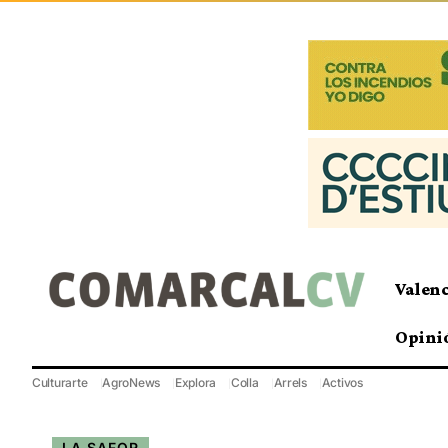
Valen
Opini
Culturarte
AgroNews
Explora
Colla
Arrels
Activos
LA SAFOR