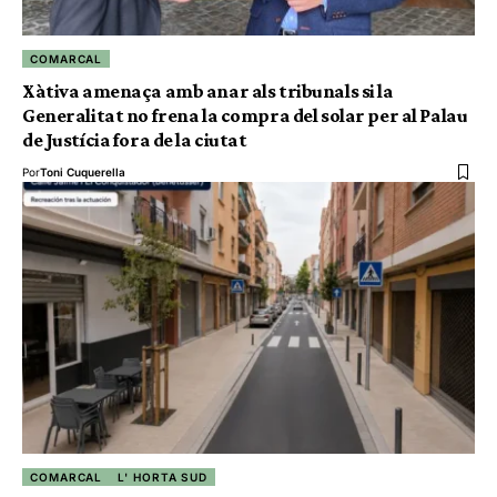
COMARCAL
Xàtiva amenaça amb anar als tribunals si la
Generalitat no frena la compra del solar per al Palau
de Justícia fora de la ciutat
Por
Toni Cuquerella
COMARCAL
L' HORTA SUD