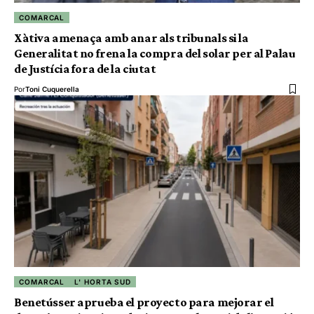
COMARCAL
Xàtiva amenaça amb anar als tribunals si la
Generalitat no frena la compra del solar per al Palau
de Justícia fora de la ciutat
Por
Toni Cuquerella
COMARCAL
L' HORTA SUD
Benetússer aprueba el proyecto para mejorar el