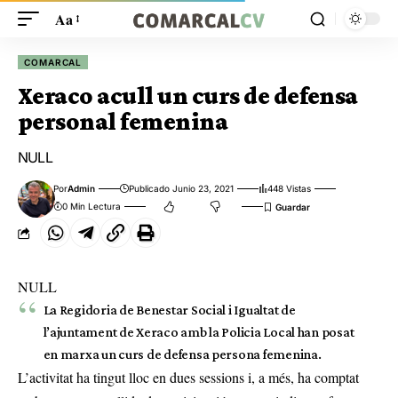
Aa
COMARCAL
Xeraco acull un curs de defensa
personal femenina
NULL
Por
Admin
Publicado Junio 23, 2021
448 Vistas
0 Min Lectura
NULL
La Regidoria de Benestar Social i Igualtat de
l’ajuntament de Xeraco amb la Policia Local han posat
en marxa un curs de defensa persona femenina.
L’activitat ha tingut lloc en dues sessions i, a més, ha comptat