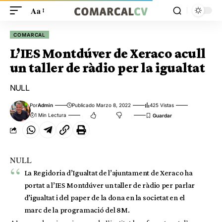
Aa
COMARCAL
L’IES Montdúver de Xeraco acull
un taller de ràdio per la igualtat
NULL
Por
Admin
Publicado Marzo 8, 2022
425 Vistas
1 Min Lectura
NULL
La Regidoria d’Igualtat de l’ajuntament de Xeraco ha
portat a l’IES Montdúver un taller de ràdio per parlar
d’igualtat i del paper de la dona en la societat en el
marc de la programació del 8M.