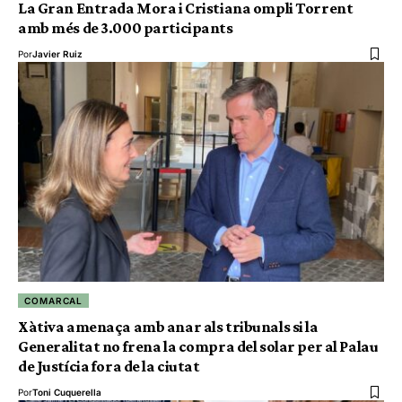
La Gran Entrada Mora i Cristiana ompli Torrent
amb més de 3.000 participants
Por
Javier Ruiz
COMARCAL
Xàtiva amenaça amb anar als tribunals si la
Generalitat no frena la compra del solar per al Palau
de Justícia fora de la ciutat
Por
Toni Cuquerella