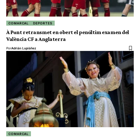
COMARCAL
DEPORTES
À Punt retransmet en obert el penúltim examen del
València CF a Anglaterra
Por
Adrián Lupiáñez
COMARCAL