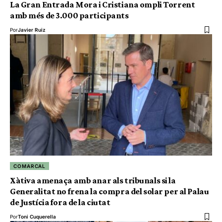
La Gran Entrada Mora i Cristiana ompli Torrent
amb més de 3.000 participants
Por
Javier Ruiz
COMARCAL
Xàtiva amenaça amb anar als tribunals si la
Generalitat no frena la compra del solar per al Palau
de Justícia fora de la ciutat
Por
Toni Cuquerella