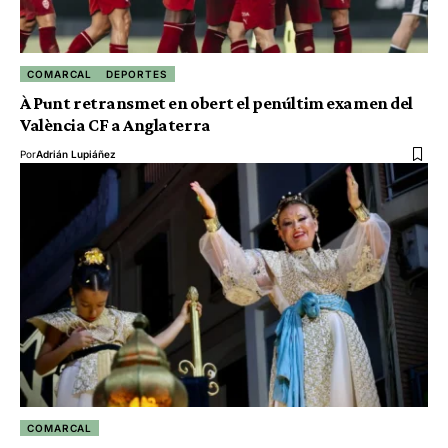
COMARCAL
DEPORTES
À Punt retransmet en obert el penúltim examen del
València CF a Anglaterra
Por
Adrián Lupiáñez
COMARCAL