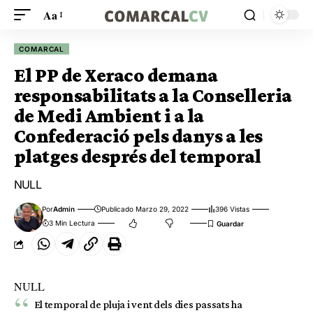
Aa
COMARCAL
El PP de Xeraco demana
responsabilitats a la Conselleria
de Medi Ambient i a la
Confederació pels danys a les
platges després del temporal
NULL
Por
Admin
Publicado Marzo 29, 2022
396 Vistas
3 Min Lectura
NULL
El temporal de pluja i vent dels dies passats ha