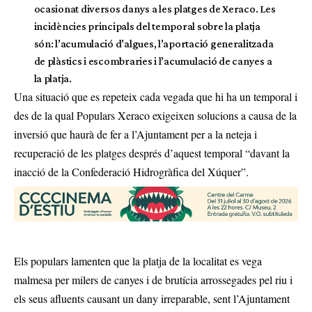
ocasionat diversos danys a les platges de Xeraco. Les
incidències principals del temporal sobre la platja
són: l’acumulació d’algues, l’aportació generalitzada
de plàstics i escombraries i l’acumulació de canyes a
la platja.
Una situació que es repeteix cada vegada que hi ha un temporal i
des de la qual Populars Xeraco exigeixen solucions a causa de la
inversió que haurà de fer a l’Ajuntament per a la neteja i
recuperació de les platges després d’aquest temporal “davant la
inacció de la Confederació Hidrogràfica del Xúquer”.
Els populars lamenten que la platja de la localitat es vega
malmesa per milers de canyes i de brutícia arrossegades pel riu i
els seus afluents causant un dany irreparable, sent l’Ajuntament