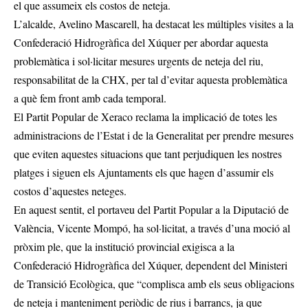
el que assumeix els costos de neteja.
L’alcalde, Avelino Mascarell, ha destacat les múltiples visites a la
Confederació Hidrogràfica del Xúquer per abordar aquesta
problemàtica i sol·licitar mesures urgents de neteja del riu,
responsabilitat de la CHX, per tal d’evitar aquesta problemàtica
a què fem front amb cada temporal.
El Partit Popular de Xeraco reclama la implicació de totes les
administracions de l’Estat i de la Generalitat per prendre mesures
que eviten aquestes situacions que tant perjudiquen les nostres
platges i siguen els Ajuntaments els que hagen d’assumir els
costos d’aquestes neteges.
En aquest sentit, el portaveu del Partit Popular a la Diputació de
València, Vicente Mompó, ha sol·licitat, a través d’una moció al
pròxim ple, que la institució provincial exigisca a la
Confederació Hidrogràfica del Xúquer, dependent del Ministeri
de Transició Ecològica, que “complisca amb els seus obligacions
de neteja i manteniment periòdic de rius i barrancs, ja que