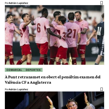
Por
Adrián Lupiáñez
COMARCAL
DEPORTES
À Punt retransmet en obert el penúltim examen del
València CF a Anglaterra
Por
Adrián Lupiáñez