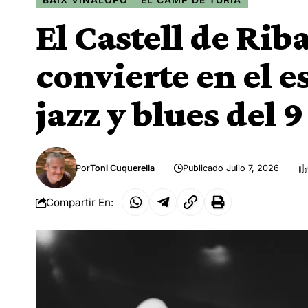
El Castell de Rib
convierte en el e
jazz y blues del 9 
Por
Toni Cuquerella
Publicado Julio 7, 2026
Compartir En: