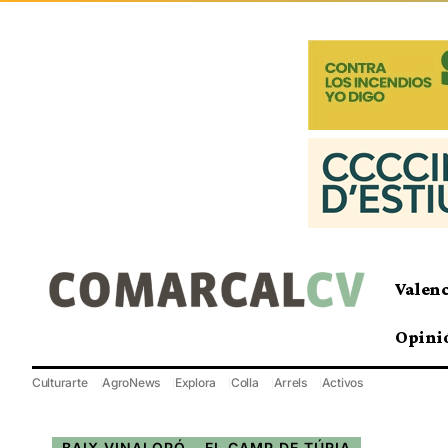
Valen
Opini
Culturarte
AgroNews
Explora
Colla
Arrels
Activos
BAIX VINALOPÓ
EL CAMP DE TÚRIA