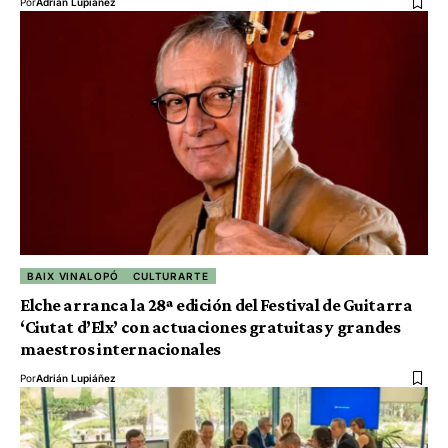
Por
Adrián Lupiáñez
BAIX VINALOPÓ
CULTURARTE
Elche arranca la 28ª edición del Festival de Guitarra
‘Ciutat d’Elx’ con actuaciones gratuitas y grandes
maestros internacionales
Por
Adrián Lupiáñez