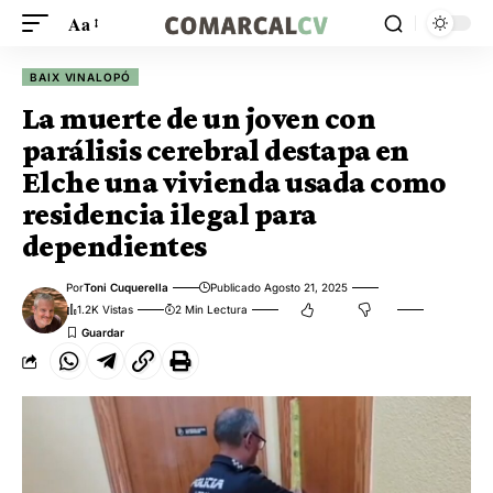
Aa
BAIX VINALOPÓ
La muerte de un joven con
parálisis cerebral destapa en
Elche una vivienda usada como
residencia ilegal para
dependientes
Por
Toni Cuquerella
Publicado Agosto 21, 2025
1.2K Vistas
2 Min Lectura