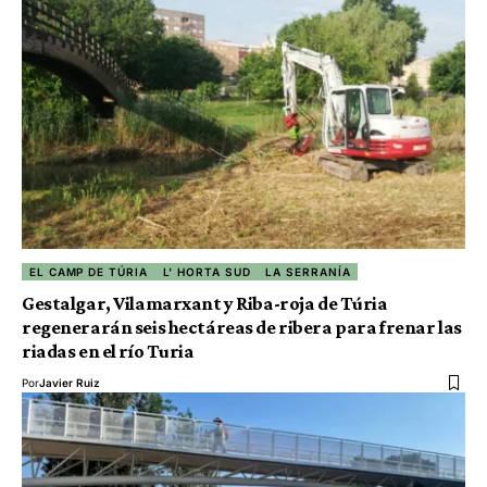
EL CAMP DE TÚRIA
L' HORTA SUD
LA SERRANÍA
Gestalgar, Vilamarxant y Riba-roja de Túria
regenerarán seis hectáreas de ribera para frenar las
riadas en el río Turia
Por
Javier Ruiz