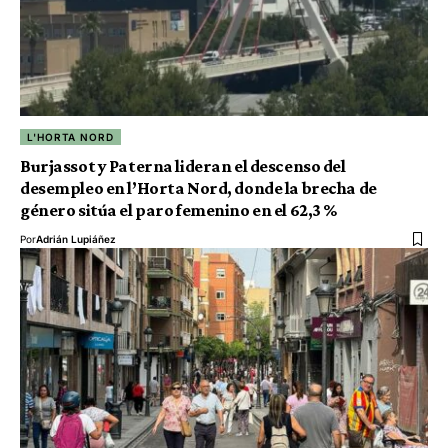
L'HORTA NORD
Burjassot y Paterna lideran el descenso del
desempleo en l’Horta Nord, donde la brecha de
género sitúa el paro femenino en el 62,3 %
Por
Adrián Lupiáñez