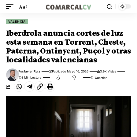
Aa
VALENCIA
Iberdrola anuncia cortes de luz
esta semana en Torrent, Cheste,
Paterna, Ontinyent, Puçol y otras
localidades valencianas
Por
Javier Ruiz
Publicado Mayo 16, 2026
3.9K Vistas
8 Min Lectura