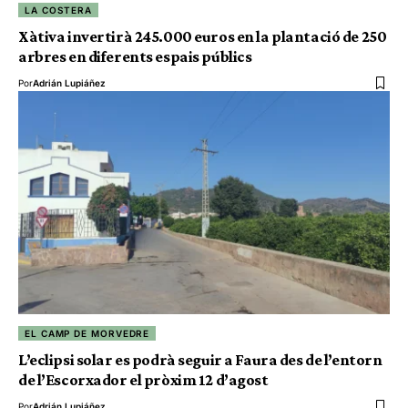
LA COSTERA
Xàtiva invertirà 245.000 euros en la plantació de 250
arbres en diferents espais públics
Por
Adrián Lupiáñez
EL CAMP DE MORVEDRE
L’eclipsi solar es podrà seguir a Faura des de l’entorn
de l’Escorxador el pròxim 12 d’agost
Por
Adrián Lupiáñez