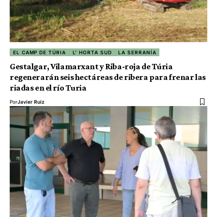
EL CAMP DE TÚRIA
L' HORTA SUD
LA SERRANÍA
Gestalgar, Vilamarxant y Riba-roja de Túria
regenerarán seis hectáreas de ribera para frenar las
riadas en el río Turia
Por
Javier Ruiz