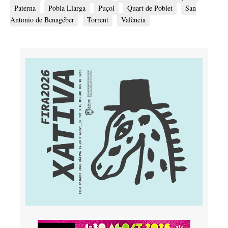
Paterna
Pobla Llarga
Puçol
Quart de Poblet
San
Antonio de Benagéber
Torrent
València