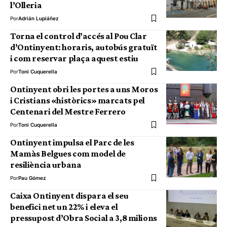
l’Olleria
Por
Adrián Lupiáñez
Torna el control d’accés al Pou Clar
d’Ontinyent: horaris, autobús gratuït
i com reservar plaça aquest estiu
Por
Toni Cuquerella
Ontinyent obri les portes a uns Moros
i Cristians «històrics» marcats pel
Centenari del Mestre Ferrero
Por
Toni Cuquerella
Ontinyent impulsa el Parc de les
Mamàs Belgues com model de
resiliència urbana
Por
Pau Gómez
Caixa Ontinyent dispara el seu
benefici net un 22% i eleva el
pressupost d’Obra Social a 3,8 milions