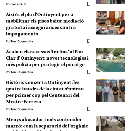
Por
Javier Ruiz
Així és el pla d’Ontinyent per a
mobilitzar els pisos buits: mediació
gratuïta i assegurances contra
impagaments
Por
Toni Cuquerella
Acaben els accessos ‘furtius’ al Pou
Clar d’Ontinyent: noves tecnologies i
més policia per protegir el paratge
Por
Toni Cuquerella
Històric concert a Ontinyent: les
quatre bandes de la ciutat s’uniran
per primer cop pel Centenari del
Mestre Ferrero
Por
Toni Cuquerella
Menys abocador i més contenidor
marró: com la separació de l’orgànic