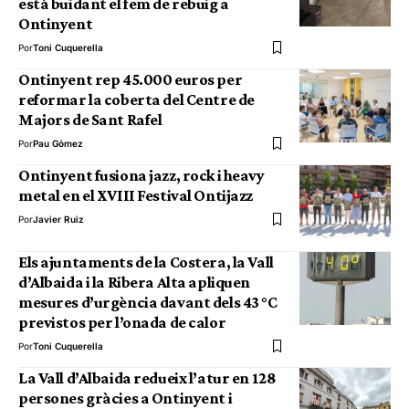
està buidant el fem de rebuig a
Ontinyent
Por
Toni Cuquerella
Ontinyent rep 45.000 euros per
reformar la coberta del Centre de
Majors de Sant Rafel
Por
Pau Gómez
Ontinyent fusiona jazz, rock i heavy
metal en el XVIII Festival Ontijazz
Por
Javier Ruiz
Els ajuntaments de la Costera, la Vall
d’Albaida i la Ribera Alta apliquen
mesures d’urgència davant dels 43 °C
previstos per l’onada de calor
Por
Toni Cuquerella
La Vall d’Albaida redueix l’atur en 128
persones gràcies a Ontinyent i