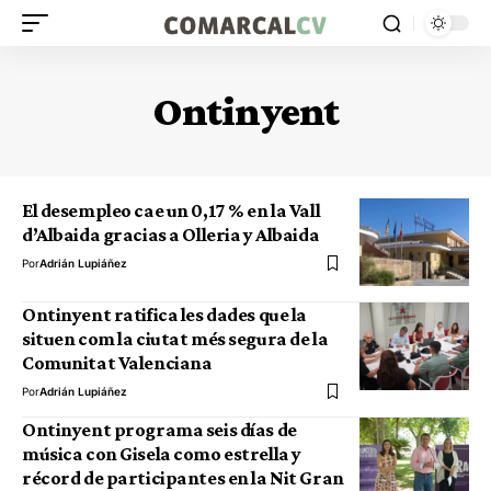
Ontinyent
El desempleo cae un 0,17 % en la Vall
d’Albaida gracias a Olleria y Albaida
Por
Adrián Lupiáñez
Ontinyent ratifica les dades que la
situen com la ciutat més segura de la
Comunitat Valenciana
Por
Adrián Lupiáñez
Ontinyent programa seis días de
música con Gisela como estrella y
récord de participantes en la Nit Gran