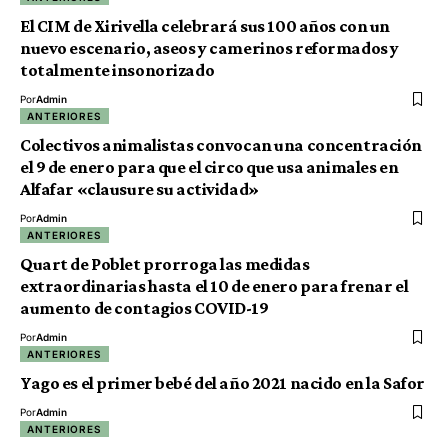
El CIM de Xirivella celebrará sus 100 años con un
nuevo escenario, aseos y camerinos reformados y
totalmente insonorizado
Por
Admin
ANTERIORES
Colectivos animalistas convocan una concentración
el 9 de enero para que el circo que usa animales en
Alfafar «clausure su actividad»
Por
Admin
ANTERIORES
Quart de Poblet prorroga las medidas
extraordinarias hasta el 10 de enero para frenar el
aumento de contagios COVID-19
Por
Admin
ANTERIORES
Yago es el primer bebé del año 2021 nacido en la Safor
Por
Admin
ANTERIORES