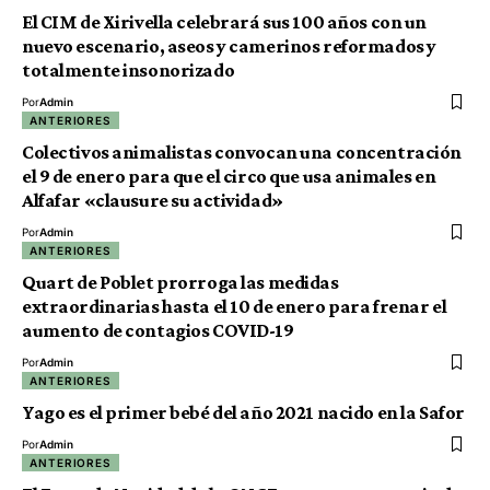
El CIM de Xirivella celebrará sus 100 años con un
nuevo escenario, aseos y camerinos reformados y
totalmente insonorizado
Por
Admin
ANTERIORES
Colectivos animalistas convocan una concentración
el 9 de enero para que el circo que usa animales en
Alfafar «clausure su actividad»
Por
Admin
ANTERIORES
Quart de Poblet prorroga las medidas
extraordinarias hasta el 10 de enero para frenar el
aumento de contagios COVID-19
Por
Admin
ANTERIORES
Yago es el primer bebé del año 2021 nacido en la Safor
Por
Admin
ANTERIORES