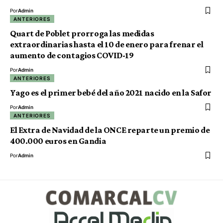
Por
Admin
ANTERIORES
Quart de Poblet prorroga las medidas
extraordinarias hasta el 10 de enero para frenar el
aumento de contagios COVID-19
Por
Admin
ANTERIORES
Yago es el primer bebé del año 2021 nacido en la Safor
Por
Admin
ANTERIORES
El Extra de Navidad de la ONCE reparte un premio de
400.000 euros en Gandia
Por
Admin