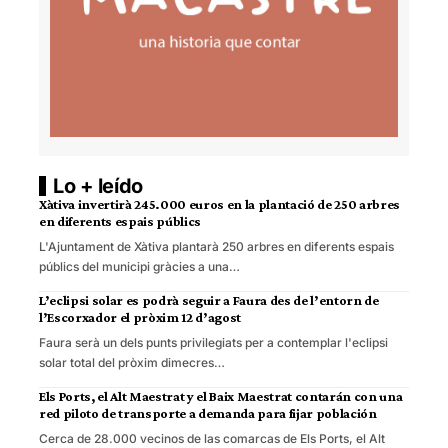
Lo + leído
Xàtiva invertirà 245.000 euros en la plantació de 250 arbres
en diferents espais públics
L'Ajuntament de Xàtiva plantarà 250 arbres en diferents espais
públics del municipi gràcies a una…
L’eclipsi solar es podrà seguir a Faura des de l’entorn de
l’Escorxador el pròxim 12 d’agost
Faura serà un dels punts privilegiats per a contemplar l'eclipsi
solar total del pròxim dimecres…
Els Ports, el Alt Maestrat y el Baix Maestrat contarán con una
red piloto de transporte a demanda para fijar población
Cerca de 28.000 vecinos de las comarcas de Els Ports, el Alt