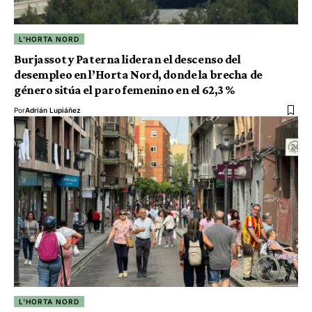
L'HORTA NORD
Burjassot y Paterna lideran el descenso del
desempleo en l’Horta Nord, donde la brecha de
género sitúa el paro femenino en el 62,3 %
Por
Adrián Lupiáñez
L'HORTA NORD