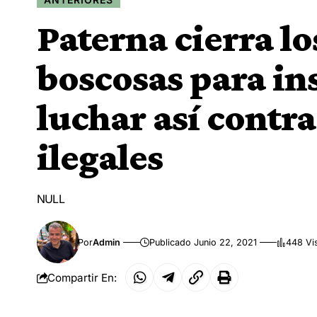
Paterna cierra l
boscosas para ins
luchar así contra
ilegales
NULL
Por
Admin
Publicado Junio 22, 2021
448 Vi
Compartir En: