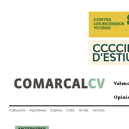
Valen
Opini
Culturarte
AgroNews
Explora
Colla
Arrels
Activos
ANTERIORES