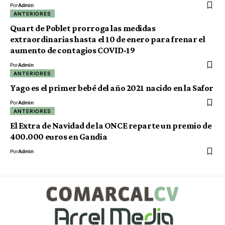
Por
Admin
ANTERIORES
Quart de Poblet prorroga las medidas
extraordinarias hasta el 10 de enero para frenar el
aumento de contagios COVID-19
Por
Admin
ANTERIORES
Yago es el primer bebé del año 2021 nacido en la Safor
Por
Admin
ANTERIORES
El Extra de Navidad de la ONCE reparte un premio de
400.000 euros en Gandia
Por
Admin