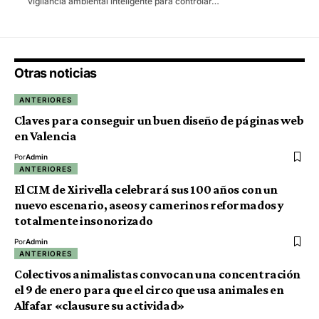
vigilancia ambiental inteligente para controlar…
Otras noticias
ANTERIORES
Claves para conseguir un buen diseño de páginas web
en Valencia
Por
Admin
ANTERIORES
El CIM de Xirivella celebrará sus 100 años con un
nuevo escenario, aseos y camerinos reformados y
totalmente insonorizado
Por
Admin
ANTERIORES
Colectivos animalistas convocan una concentración
el 9 de enero para que el circo que usa animales en
Alfafar «clausure su actividad»